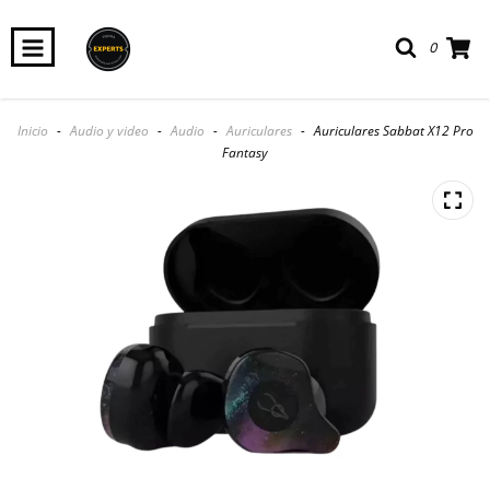
0
Inicio
-
Audio y video
-
Audio
-
Auriculares
-
Auriculares Sabbat X12 Pro
Fantasy